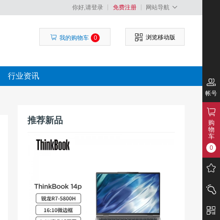
你好,请登录
免费注册
网站导航
浏览移动版
我的购物车
0
行业资讯
帐号
推荐新品
购
物
车
0