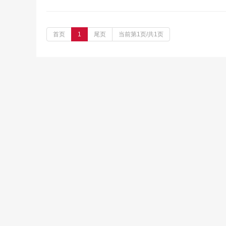
首页
1
尾页
当前第1页/共1页
￥6299.00