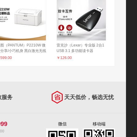
图（PANTUM）P2210W 微
雷克沙（Lexar）专业版 2合1
分享/小巧机身 黑白激光无线
USB 3.1 多功能读卡器
络WiFi家用作业打印机
￥
599.00
￥
126.00
致服务
天天低价，畅选无忧
999
微信
移动端
00