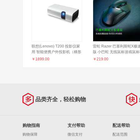
联想(Lenovo) T200 投影仪家
雷蛇 Razer 巴塞利斯蛇X极
用 智能便携户外投影机（梯形
版 小巴蛇 无线鼠标游戏鼠
校正 自动对焦 大电池长续航
量便携吃鸡鼠标右手鼠标
￥
1899.00
￥
219.00
高清解码）
16000DPI 6键自定义编程
品类齐全，轻松购物
购物指南
支付帮助
配送帮助
购物保障
微信支付
配送范围