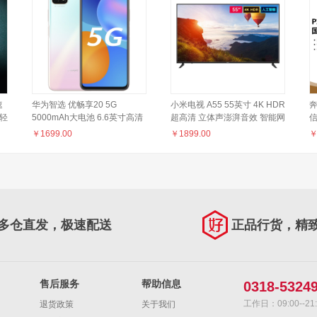
速
华为智选 优畅享20 5G
小米电视 A55 55英寸 4K HDR
奔
标轻
5000mAh大电池 6.6英寸高清
超高清 立体声澎湃音效 智能网
信
大屏 6GB+128GB樱雪晴空全
络教育电视L55R6-A 红米
网
￥
1699.00
￥
1899.00
网通5G手机
Redmi 电视
多仓直发，极速配送
正品行货，精
售后服务
帮助信息
0318-5324
工作日：09:00--21:
退货政策
关于我们