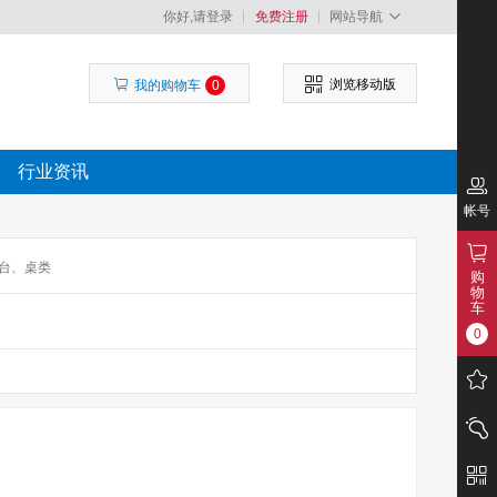
你好,请登录
免费注册
网站导航
浏览移动版
我的购物车
0
行业资讯
帐号
台、桌类
购
物
车
0