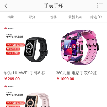
手表手环
销量
评分
价格
最新上架
筛选
华为 HUAWEI 手环6 标准版 运动手环 智能手环 全天候血氧监测/炫彩全面屏/2周长续航/96种运动 曜石黑
360儿童 电话手表S2豇豆红
￥269.00
￥1099.00