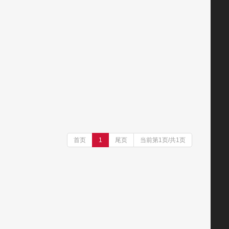
首页
1
尾页
当前第1页/共1页