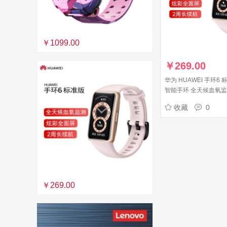
￥1099.00
￥
269.00
华为 HUAWEI 手环6
智能手环 全天候血氧监
周长续航/96种运动 樱
收藏
0
￥269.00