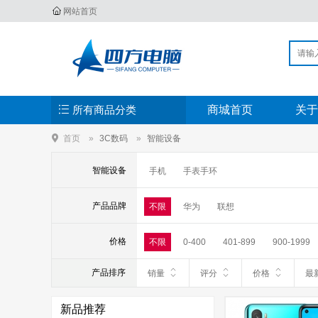
网站首页
所有商品分类
商城首页
关于
首页
3C数码
智能设备
智能设备
手机
手表手环
产品品牌
不限
华为
联想
价格
不限
0-400
401-899
900-1999
产品排序
销量
评分
价格
最
新品推荐