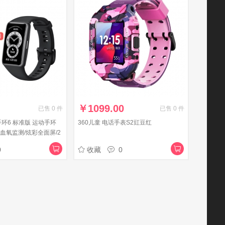
￥
1099.00
已售
0
件
已售
0
件
 手环6 标准版 运动手环
360儿童 电话手表S2豇豆红
血氧监测/炫彩全面屏/2
运动 曜石黑
0
收藏
0