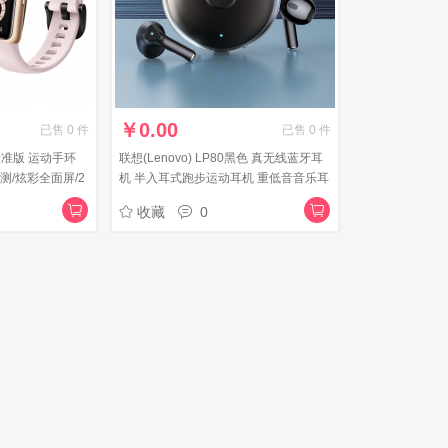
￥
0.00
已售
0
件
已售
0
件
 标准版 运动手环
联想(Lenovo) LP80黑色 真无线蓝牙耳
测/炫彩全面屏/2
机 半入耳式跑步运动耳机 重低音音乐耳
语粉
机 通用苹果华为小米手机
收藏
0