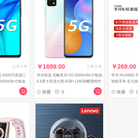
￥
1699.00
￥
269.00
已售
0
件
已售
0
件
机 6400万高清三
华为智选 优畅享20 5G 5000mAh大电池
华为 HUAWEI
300mAh大电池
6.6英寸高清大屏 6GB+128GB樱雪晴空
智能手环 全天候
林5G双模六频全网
全网通5G手机
周长续航/96种
收藏
0
收藏