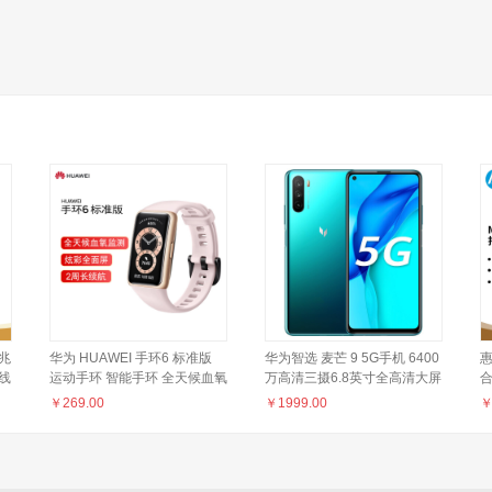
千兆
华为 HUAWEI 手环6 标准版
华为智选 麦芒 9 5G手机 6400
惠
无线
运动手环 智能手环 全天候血氧
万高清三摄6.8英寸全高清大屏
合
游
监测/炫彩全面屏/2周长续航/96
4300mAh大电池6GB+128GB
印
￥
269.00
￥
1999.00
种运动 樱语粉
绮境森林5G双模六频全网通
1