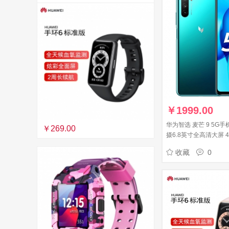
￥
1999.00
华为智选 麦芒 9 5G手
￥269.00
摄6.8英寸全高清大屏 4
6GB+128GB绮境森
收藏
0
通