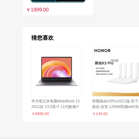
￥1999.00
猜您喜欢
华为笔记本电脑MateBook 13
荣耀路由X3Pro2021版 双
2021款 13.0英寸 11代酷睿i7
路由 自营 1200M双频wifi/
16G 512G 锐炬显卡/2K触控轻
家用穿墙/5G双频/智能网课
￥
6999.00
￥
149.00
薄本/多屏协同 深空灰
戏加速/高速路由