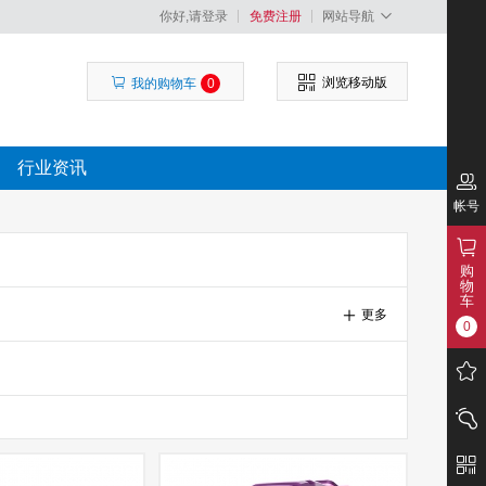
你好,请登录
免费注册
网站导航
浏览移动版
我的购物车
0
行业资讯
帐号
购
物
车
更多
0