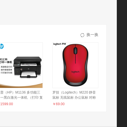
换一换
普（HP）M1136 多功能三
罗技（Logitech）M220 静音
一黑白激光一体机 （打印 复
鼠标 无线鼠标 办公鼠标 对称
 扫描） 升级型号
鼠标 带无线微型接收器 红黑色
￥
1599.00
￥
69.00
36a/136w/136nw